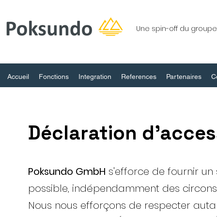
Une spin-off du grou
Accueil
Fonctions
Integration
References
Partenaires
C
Déclaration d'access
Poksundo GmbH
s'efforce de fournir un
possible, indépendamment des circons
Nous nous efforçons de respecter autant