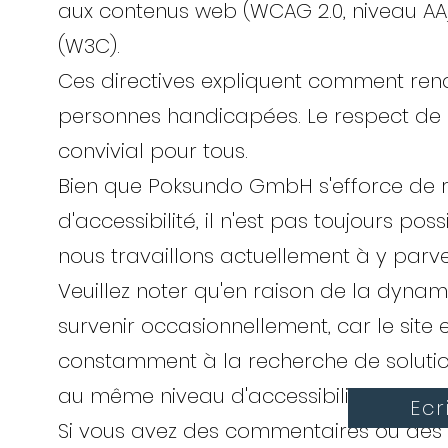
aux contenus web (WCAG 2.0, niveau AA
(W3C).
Ces directives expliquent comment ren
personnes handicapées. Le respect de c
convivial pour tous.
Bien que Poksundo GmbH s'efforce de re
d'accessibilité, il n'est pas toujours poss
nous travaillons actuellement à y parve
Veuillez noter qu'en raison de la dyna
survenir occasionnellement, car le site
constamment à la recherche de solution
au même niveau d'accessibilité généra
Ecr
Si vous avez des commentaires ou des 