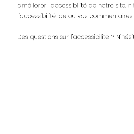
améliorer l'accessibilité de notre site,
l'accessibilité. de ou vos commentaire
Des questions sur l'accessibilité ? N'hés
N'hésitez pas à no
Accueil
Poksundo GmbH
Imprimer
Protection des données
info@poksundo.c
Termes et conditions