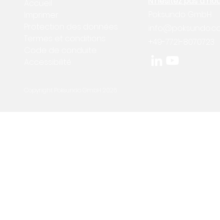
N'hésitez pas à no
Accueil
Poksundo GmbH
Imprimer
Protection des données
info@poksundo.c
Termes et conditions
+49-7721-8070723
Code de conduite
Accessibilité
Copyright Poksundo GmbH 2026