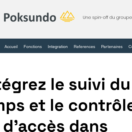
Une spin-off du grou
Accueil
Fonctions
Integration
References
Partenaires
C
tégrez le suivi du
ps et le contrôl
d'accès dans