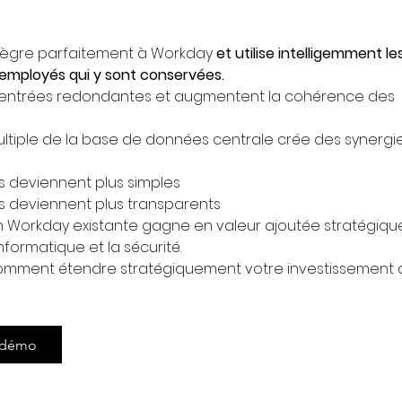
intègre parfaitement à Workday
et utilise intelligemment le
employés qui y sont conservées.
les entrées redondantes et augmentent la cohérence des
 multiple de la base de données centrale crée des synergi
s deviennent plus simples
s deviennent plus transparents
on Workday existante gagne en valeur ajoutée stratégiqu
’informatique et la sécurité.
mment étendre stratégiquement votre investissement 
 démo