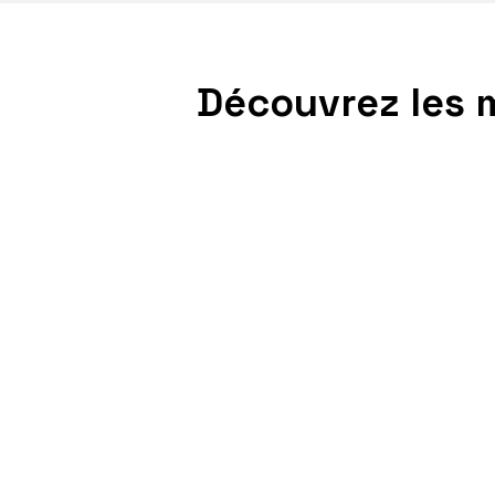
Poksundo est un partena
Découvrez les 
En tant que partenaire d'innovation Workday, nou
des solutions cloud natives modernes pour la ges
le contrôle d'accès.
L'intégration transparente de Jay Cloud dans Wor
processus cohérents, une meilleure disponibilité 
une plus grande efficacité.
Ensemble, nous établissons de nouvelles normes d