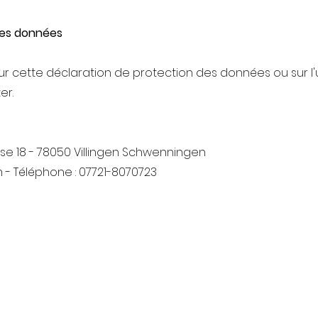
des données
ur cette déclaration de protection des données ou sur l'u
er.
e 18 - 78050 Villingen Schwenningen
m - Téléphone : 07721-8070723
N'hésitez pas à nous contacter, nous nous réjouissons
Poksundo GmbH
info@poksundo.com
+49-7721-8070723