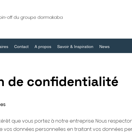
pin-off du groupe dormakaba
aires
Contact
A propos
Savoir & Inspiration
News
n de confidentialité
ées
ntérêt que vous portez à notre entreprise. Nous respecton
 de vos données personnelles en traitant vos données p