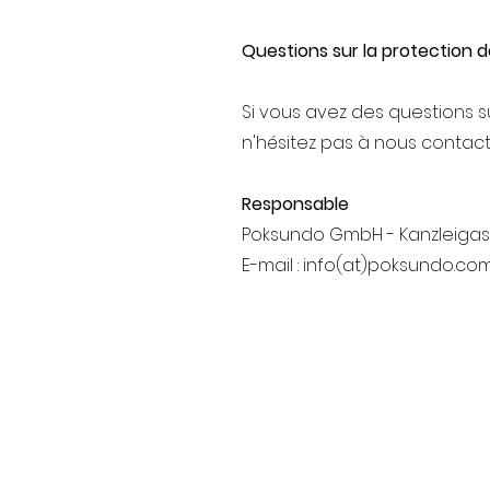
Questions sur la protection 
Si vous avez des questions s
n'hésitez pas à nous contact
Responsable
Poksundo GmbH - Kanzleigass
E-mail : info(at)poksundo.co
Accueil
Imprimer
Protection des données
Termes et conditions