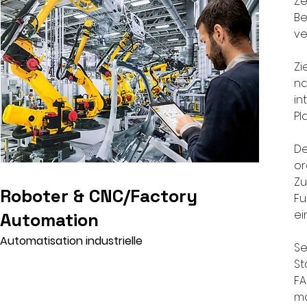
Ze
Be
ve
Zi
na
in
Pl
De
or
Zu
Roboter & CNC/Factory
Fu
ei
Automation
Automatisation industrielle
Se
St
FA
ma