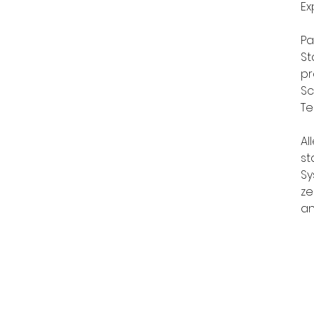
Ex
Pa
St
pr
Sc
Te
Al
st
Sy
ze
an
N'hésitez pas à no
Accueil
Poksundo GmbH
Imprimer