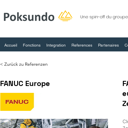
Une spin-off du grou
Accueil
Fonctions
Integration
References
Partenaires
C
< Zurück zu Referenzen
FANUC Europe
F
e
Z
Cl