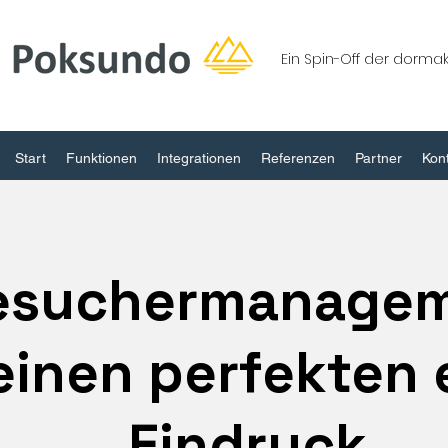
Ein Spin-Off der dorm
Start
Funktionen
Integrationen
Referenzen
Partner
Kon
esuchermanage
einen perfekten 
Eindruck